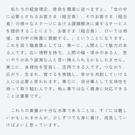
私たちの経営理念、使命を簡潔に述べますと、「世の中
に必要とされるお客さま（組合員）、そのお客さま（組合
員）の様々なステージにおける課題解決に資するサービス
を提供することにより、お客さま（組合員）、ひいては地
域、世の中の発展に貢献する。」ということになります。
これを担う職員像としては、第一に、人間として魅力のあ
る人です。広い視野を持ち、人間の幅・深みのある人、思
いやりがあり誠実な人と言い換えられるかもしれません。
第二に、多様性を受容し、活用できる人です。つながり、
広がり、生まれ、育てるを実践し、幸せを共創していける
人には必要と思われます。第三に、自分事として主体性を
持って取り組む人です。他人事ではなく親身に対応できる
ことは重要です。
これらの素養が十分な水準であることは、すぐには難し
いかもしれませんが、少しずつでも身に着け、成長してい
けばよいと思っています。