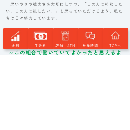
思いやりや誠実さを大切にしつつ、「この人に相談した
い。この人に託したい。」と思っていただけるよう、私た
ちは日々努力しています。
私たちは誇りを持って働きます
金利
手数料
店舗・ATM
営業時間
TOPへ
～この組合で働いていてよかったと思えるよ
うに
当組合は、お客さまの幸せはもちろん、職員の幸せも大
切にしたいと考えています。逆に言えば、自分や自分の身
近な人も幸せにできないようでは、他者であるお客さまを
幸せにできないのではないでしょうか。
そうした信念から、職員が誇りをもって活き活きと働け