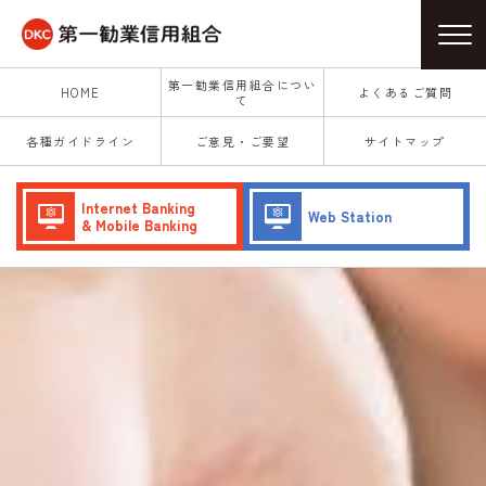
第一勧業信用組合につい
HOME
よくあるご質問
て
各種ガイドライン
ご意見・ご要望
サイトマップ
Internet Banking
Web Station
& Mobile Banking