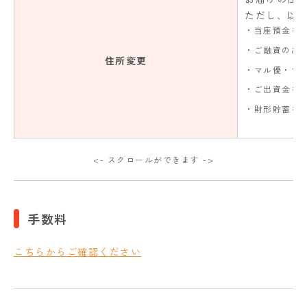
ただし、以
・当座預金を
・ご融資のあ
住所変更
・マル優・マ
・ご出資金を
・財形貯蓄を
<- スクロールができます ->
手数料
こちらからご確認ください