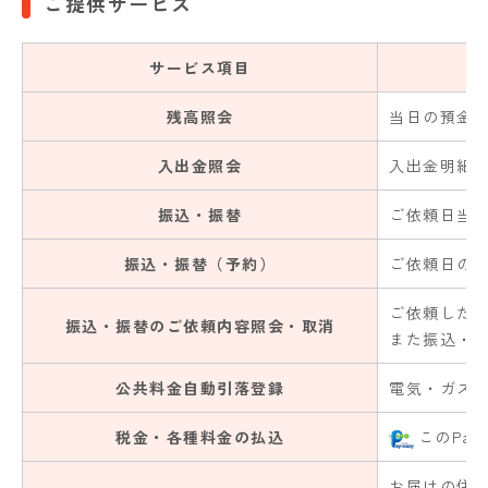
ご提供サービス
サービス項目
残高照会
当日の預金
入出金照会
入出金明細
振込・振替
ご依頼日当
振込・振替（予約）
ご依頼日の
ご依頼した
振込・振替のご依頼内容照会・取消
また振込・
公共料金自動引落登録
電気・ガス
税金・各種料金の払込
このPa
お届けの住