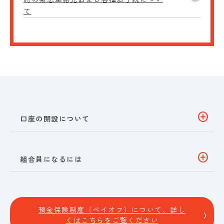
て
add_circle
口座の開設について
add_circle
組合員になるには
預金保険制度（ペイオフ）について、詳し
くはこちらをご覧ください