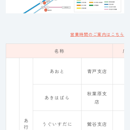
営業時間のご案内はこちら
名称
店
あおと
青戸支店
0
秋葉原支
あきはばら
0
店
あ 行
うぐいすだに
鶯谷支店
0