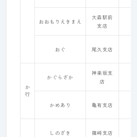
大森駅前
おおもりえきまえ
0
支店
おぐ
尾久支店
0
神楽坂支
かぐらざか
0
店
か 行
かめあり
亀有支店
0
しのざき
篠崎支店
0