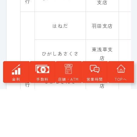
支店
はねだ
羽田支店
0
東浅草支
ひがしあさくさ
0
店
東銀座支
は 行
金利
手数料
店舗・ATM
営業時間
TOPへ
ひがしぎんざ
0
店
ひがしじゅうじょ
東十条支
0
う
店
ほんてんえいぎょ
本店営業
0