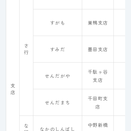
すがも
巣鴨支店
0
さ 行
すみだ
墨田支店
0
千駄ヶ谷
せんだがや
0
支店
支 店
千田町支
せんだまち
0
店
中野新橋
な 行
なかのしんばし
0