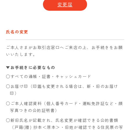
変更届
氏名の変更
ご本人さまがお取引店窓口へご来店の上、お手続きをお願
いいたします。
▼お手続きに必要なもの
○すべての通帳・証書・キャッシュカード
○お届け印（印鑑も変更される場合は、新・旧のお届け
印）
○ご本人確認資料（個人番号カード・運転免許証など・顔
写真つきの公的証明書）
○新旧氏名が記載され、氏名変更が確認できる公的書類
（戸籍(謄) 抄本＜原本＞・旧姓が確認できる住民票の写