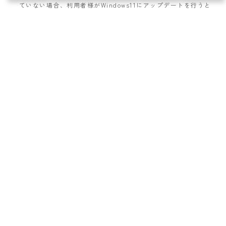
ていない場合、利用者様がWindows11にアップデートを行うと
クライアント証明書の発行／更新が出来なくなります。
かんしんインターネットバンキング
ヘルプデスク
詳しくは、窓口または下記まで
お問い合わせください。
0120-335-825