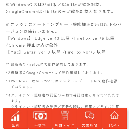
※WindowsＯＳは32bit版／64bit版が確認対象。
GoogleChromeは32bit版のみが確認対象となります。
※ブラウザのオートコンプリート機能抑止対応は以下のバ
ージョン以降行いません。
【Windows】 Edge ver43 以降 /FireFox ver76 以降
/Chrome 抑止対応対象外
【Mac】Safari ver13 以降 /FireFox ver76 以降
*1
最新版のFirefoxにて動作確認しております。
*2
最新版のGoogleChromeにて動作確認しております。
*3
Windows10以降についてはデスクトップモードにて動作確認し
ております。
*4
クライアント証明書の認証のみ動作確認対象とさせていただき
ます。
クライアント証明書の発行／更新の際は、専用アプリをご利用
ください。
*5
Windows11ではIEは無効となっております。ご利用の金融機関
金利
手数料
店舗・ATM
営業時間
TOPへ
様がクライアント証明書の発行／更新専用アプリをご提供され