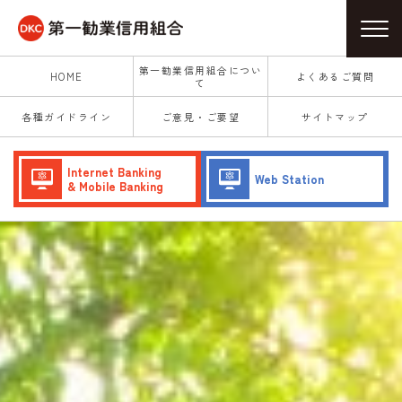
第一勧業信用組合につい
HOME
よくあるご質問
て
各種ガイドライン
ご意見・ご要望
サイトマップ
Internet Banking
Web Station
& Mobile Banking