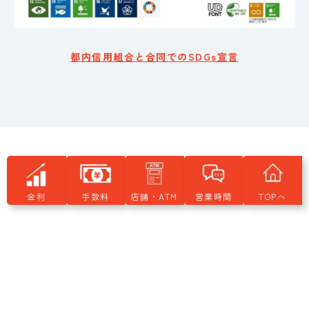
都内信用組合と合同でのSDGs宣言
具体的な取り組み内容
金利
手数料
店舗・ATM
営業時間
TOPへ
持続可能な社会の実現を目指した当組合のSDGsへの取り
組み内容をご紹介します。
地域