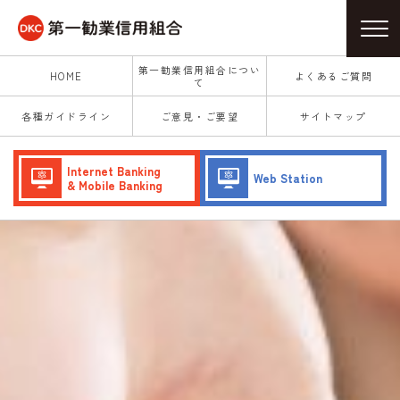
第一勧業信用組合につい
HOME
よくあるご質問
て
各種ガイドライン
ご意見・ご要望
サイトマップ
Internet Banking
Web Station
& Mobile Banking