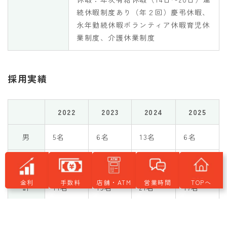
続休暇制度あり（年２回）慶弔休暇、
永年勤続休暇ボランティア休暇育児休
業制度、介護休業制度
採用実績
2022
2023
2024
2025
男
5名
6名
13名
6名
女
6名
13名
8名
11名
金利
手数料
店舗・ATM
営業時間
TOPへ
計
11名
19名
21名
17名