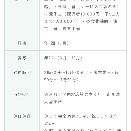
給）・外訪手当（サービス二課のみ）
扶養手当（配偶者18,000円、子供2人
まで1人3,000円）・昼食費補助・住
宅手当・養育手当
昇級
年1回（7月）
賞与
年2回（6月、12月）
勤務時間
8時50分〜17時30分（月末営業日8時
50分〜17時50分）
勤務地
東京都23区内22店舗の本支店、市川法
人営業所
休日休暇
休日：完全週休2日制、祝日、年末年
始4日
休暇：年次有給休暇（14日〜20日）連