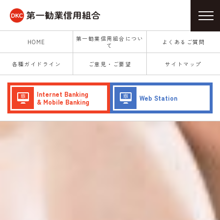
第一勧業信用組合につい
HOME
よくあるご質問
て
各種ガイドライン
ご意見・ご要望
サイトマップ
Internet Banking
Web Station
& Mobile Banking