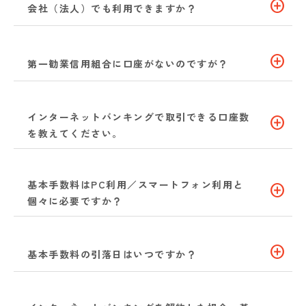
add_circle
会社（法人）でも利用できますか？
add_circle
第一勧業信用組合に口座がないのですが？
インターネットバンキングで取引できる口座数
add_circle
を教えてください。
基本手数料はPC利用／スマートフォン利用と
add_circle
個々に必要ですか？
add_circle
基本手数料の引落日はいつですか？