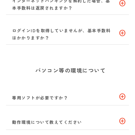
インターネットバンキングを解約した場合、基
add_circle
本手数料は返戻されますか？
ログインIDを取得していませんが、基本手数料
add_circle
はかかりますか？
パソコン等の環境について
add_circle
専用ソフトが必要ですか？
add_circle
動作環境について教えてください