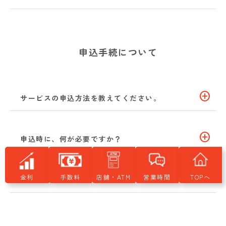
申込手続について
add_circle
サービスの申込方法を教えてください。
add_circle
申込時に、何が必要ですか？
add_circle
金利
手数料
店舗・ATM
営業時間
TOPへ
申込から利用開始まで何日かかりますか？
「手続完了のお知らせ」が届いたが、何をすれ
add_circle