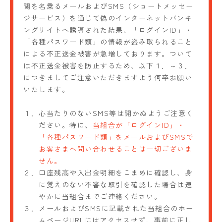
関を名乗るメールおよびSMS（ショートメッセー
ジサービス）を通じて偽のインターネットバンキ
ングサイトへ誘導された結果、「ログインID」・
「各種パスワード類」の情報が盗み取られること
による不正送金被害が急増しております。ついて
は不正送金被害を防止するため、以下１．～３．
につきましてご注意いただきますよう何卒お願い
いたします。
１．
心当たりのないSMS等は開かぬようご注意く
ださい。特に、
当組合が「ログインID」・
「各種パスワード類」をメールおよびSMSで
お客さまへ問い合わせることは一切ございま
せん。
２．
口座残高や入出金明細をこまめに確認し、身
に覚えのない不審な取引を確認した場合は速
やかに当組合までご連絡ください。
３．
メールおよびSMSに記載された当組合のホー
ムページURLにはアクセスせず、事前に正し