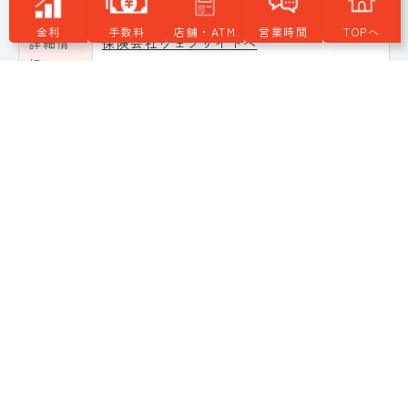
社
金利
手数料
店舗・ATM
営業時間
TOPへ
詳細情
保険会社ウェブサイトへ
報
（外部WEBサイトへリンクします）
介護保険
保険商
アフラックのしっかり頼れる介護保険
品名
保険会
アフラック生命保険
社
詳細情
保険会社ウェブサイトへ
報
（外部WEBサイトへリンクします）