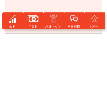
金利
手数料
店舗・ATM
営業時間
TOPへ
<- スクロールができます ->
※汚損紙幣・貨幣、記念硬貨の交換については、手数料は
両替手数料と同様にいただきます。
なお、いずれも確認に数日を要する場合がございますの
で、お取引のないお客さまについてはお断りさせていただ
きます。
新チャネル手数料