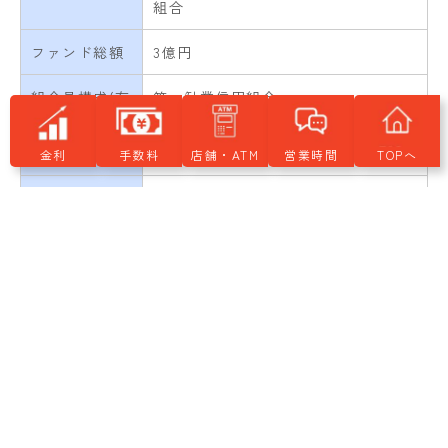
組合
ファンド総額
3億円
組合員構成(有
第一勧業信用組合
限責任組合員)
全国信用協同組合連合会
金利
手数料
店舗・ATM
営業時間
TOPへ
組合員構成(無
恒信サービス株式会社
限責任組合員)
ミライドア株式会社
ファンド設立
2018年1月12日
日
存続期間(予
10年間
定)
※新規募集は終了しております。