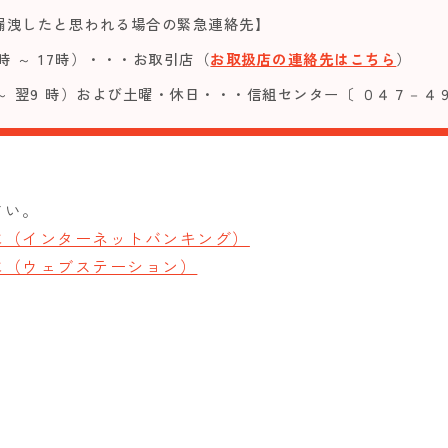
漏洩したと思われる場合の緊急連絡先】
時 ～ 17時）・・・お取引店（
お取扱店の連絡先はこちら
）
 ～ 翌9 時）および土曜・休日・・・信組センター〔 ０４７－４
さい。
に（インターネットバンキング）
に（ウェブステーション）