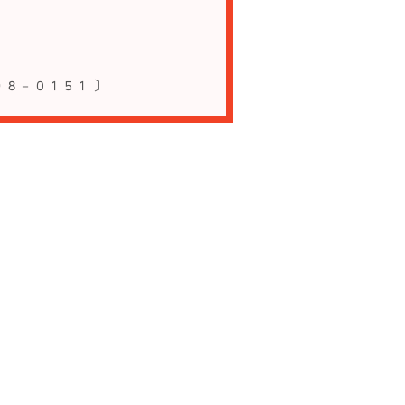
９８－０１５１ 〕