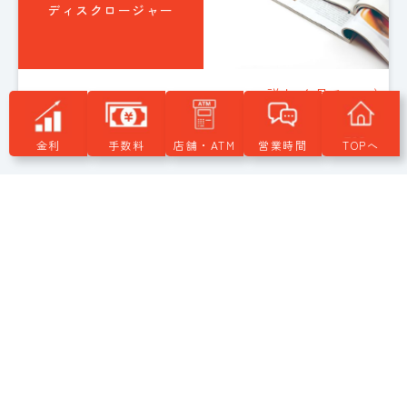
ディスクロージャー
詳しく見る
〉
金利
手数料
店舗・ATM
営業時間
TOPへ
add_circle
当組合の概要・沿革・組織図