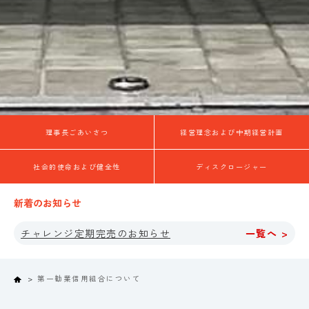
理事長ごあいさつ
経営理念および中期経営計画
社会的使命および健全性
ディスクロージャー
新着のお知らせ
チャレンジ定期完売のお知らせ
一覧へ >
Home
第一勧業信用組合について